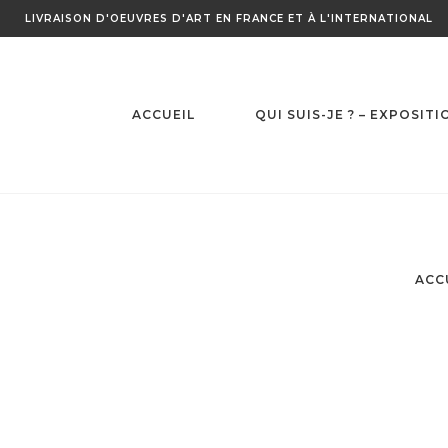
Skip
LIVRAISON D'OEUVRES D'ART EN FRANCE ET À L'INTERNATIONAL
to
content
ACCUEIL
QUI SUIS-JE ? – EXPOSITI
ACC