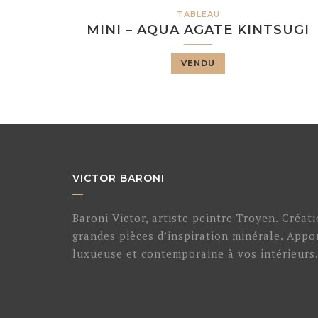
TABLEAU
MINI – AQUA AGATE KINTSUGI
VENDU
VICTOR BARONI
Baroni Victor, artiste peintre Troyen. Créat
grandes pièces d’inspiration minérale. App
luxueuse et contemporaine à vos intérieurs