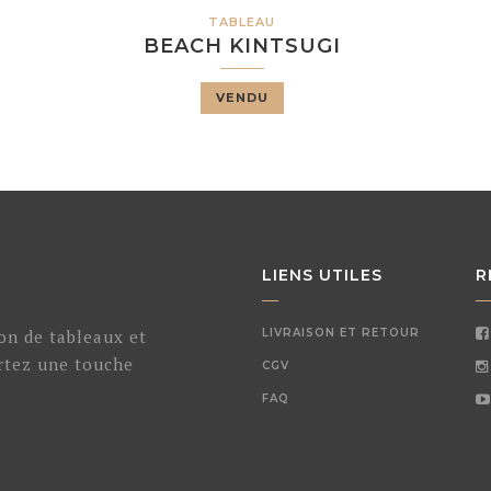
TABLEAU
BEACH KINTSUGI
VENDU
LIENS UTILES
R
ion de tableaux et
LIVRAISON ET RETOUR
ortez une touche
CGV
.
FAQ