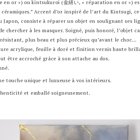
e en or ») ou kintsukuroi (金繕い, « réparation en or ») e
 céramiques.” Accent d’or inspiré de l’art du Kintsugi, c
Japon, consiste à réparer un objet en soulignant ses lign
 de chercher à les masquer. Soigné, puis honoré, l’objet c
ésistant, plus beau et plus précieux qu’avant le choc…
re acrylique, feuille à doré et finition vernis haute brill
ut être accroché grâce à son attache au dos.
nné.
 touche unique et luxueuse à vos intérieurs.
uthenticité et emballé soigneusement.