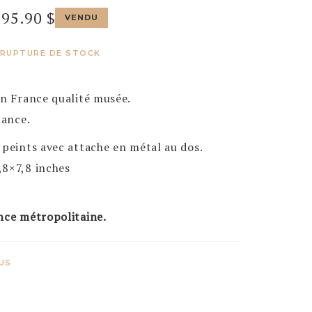
195.90
$
VENDU
RUPTURE DE STOCK
en France qualité musée.
lance.
 peints avec attache en métal au dos.
,8×7,8 inches
nce métropolitaine.
US