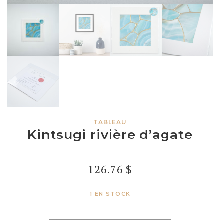
TABLEAU
Kintsugi rivière d’agate
126.76
$
1 EN STOCK
quantité