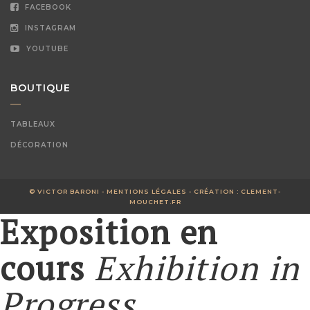
FACEBOOK
INSTAGRAM
YOUTUBE
BOUTIQUE
TABLEAUX
DÉCORATION
© VICTOR BARONI -
MENTIONS LÉGALES
- CRÉATION :
CLEMENT-
MOUCHET.FR
Exposition en
cours
Exhibition in
Progress