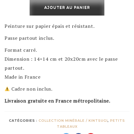
de
AJOUTER AU PANIER
Kintsugi
rivière
Peinture sur papier épais et résistant.
d'agate
Passe partout inclus.
Format carré.
Dimension : 14×14 cm et 20x20cm avec le passe
partout.
Made in France
Cadre non inclus.
Livraison gratuite en France métropolitaine.
CATÉGORIES :
COLLECTION MINÉRALE / KINTSUGI
,
PETITS
TABLEAUX