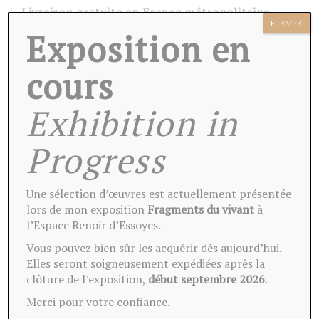
Livraison gratuite en France métropolitaine.
FERMER
Livré avec son certificat d’authenticité et
Exposition en
emballé soigneusement dans une housse.
cours
Exhibition in
Progress
Ces oeuvres peuvent vous
intéresser
Une sélection d’œuvres est actuellement présentée
lors de mon exposition
Fragments du vivant
à
l’Espace Renoir d’Essoyes.
Vous pouvez bien sûr les acquérir dès aujourd’hui.
Elles seront soigneusement expédiées après la
clôture de l’exposition,
début septembre 2026
.
Merci pour votre confiance.