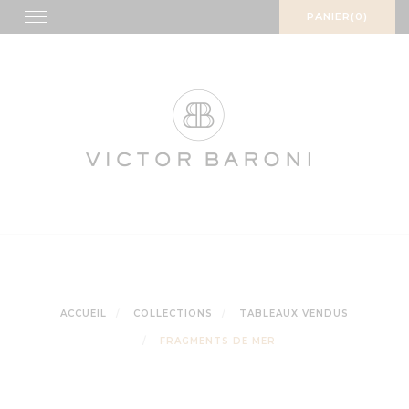
Skip
Toggle
PANIER(0)
navigation
to
content
ACCUEIL
COLLECTIONS
TABLEAUX VENDUS
FRAGMENTS DE MER