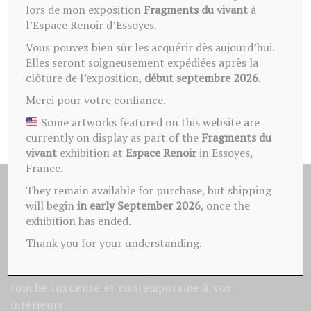
lors de mon exposition
Fragments du vivant
à
l’Espace Renoir d’Essoyes.
Mot de passe perdu ?
Vous pouvez bien sûr les acquérir dès aujourd’hui.
SE SOUVENIR DE MOI
Elles seront soigneusement expédiées après la
clôture de l’exposition,
début septembre 2026
.
Merci pour votre confiance.
Some artworks featured on this website are
currently on display as part of the
Fragments du
vivant
exhibition at
Espace Renoir
in Essoyes,
France.
They remain available for purchase, but shipping
VICTOR BARONI
will begin
in early September 2026
, once the
exhibition has ended.
Baroni Victor, artiste peintre Troyen.
Thank you for your understanding.
Création de tableaux et grandes pièces
d’inspiration minérale. Apportez une
touche luxueuse et contemporaine à vos
intérieurs.