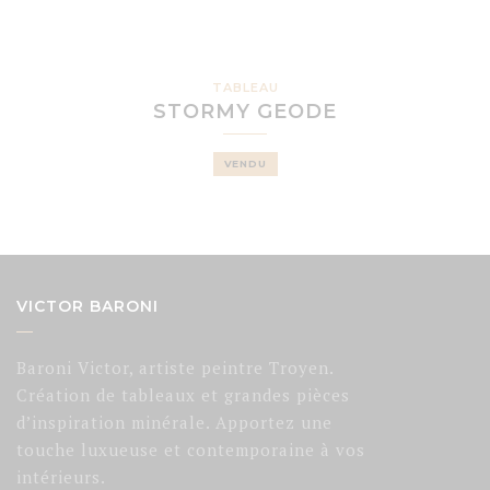
TABLEAU
STORMY GEODE
VENDU
VICTOR BARONI
Baroni Victor, artiste peintre Troyen.
Création de tableaux et grandes pièces
d’inspiration minérale. Apportez une
touche luxueuse et contemporaine à vos
intérieurs.