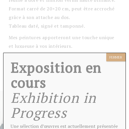
feuille à doré et finition vernis haute brillance.
Format carré de 20×20 cm, peut être accroché
grâce à son attache au dos.
Tableau daté, signé et tamponné.
Mes peintures apporteront une touche unique
et luxueuse à vos intérieurs.
Livré avec son certificat d’authenticité et
FERMER
Exposition en
emballé soigneusement.
cours
Exhibition in
Progress
Une sélection d’œuvres est actuellement présentée