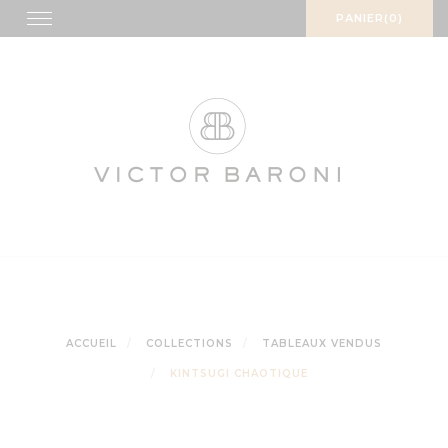
Skip
Toggle
PANIER(0)
navigation
to
content
ACCUEIL
COLLECTIONS
TABLEAUX VENDUS
KINTSUGI CHAOTIQUE