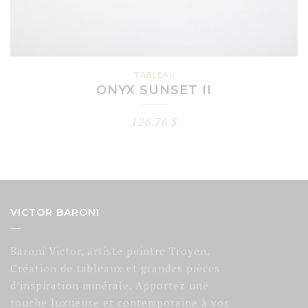
TABLEAU
ONYX SUNSET II
126.76
$
VICTOR BARONI
Baroni Victor, artiste peintre Troyen.
Création de tableaux et grandes pièces
d’inspiration minérale. Apportez une
touche luxueuse et contemporaine à vos