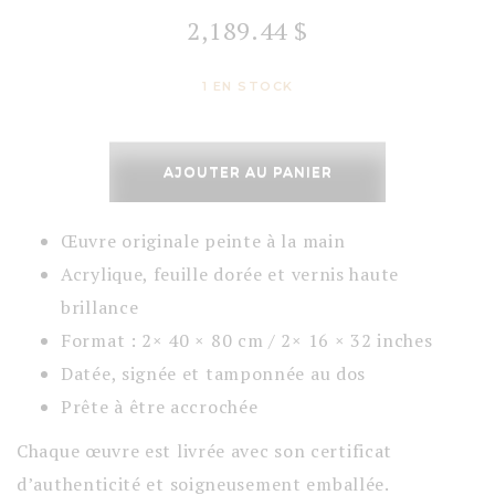
2,189.44
$
1 EN STOCK
quantité
de
AJOUTER AU PANIER
Kintsugi
Opalescent
Œuvre originale peinte à la main
Acrylique, feuille dorée et vernis haute
brillance
Format : 2× 40 × 80 cm / 2× 16 × 32 inches
Datée, signée et tamponnée au dos
Prête à être accrochée
Chaque œuvre est livrée avec son certificat
d’authenticité et soigneusement emballée.