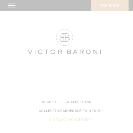
Skip
Toggle
PANIER(0)
navigation
to
content
ACCUEIL
COLLECTIONS
COLLECTION MINÉRALE / KINTSUGI
KINTSUGI OPALESCENT