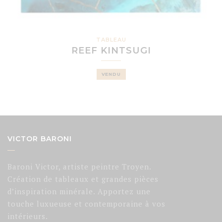
TABLEAU
REEF KINTSUGI
VENDU
VICTOR BARONI
Baroni Victor, artiste peintre Troyen.
Création de tableaux et grandes pièces
d’inspiration minérale. Apportez une
touche luxueuse et contemporaine à vos
intérieurs.