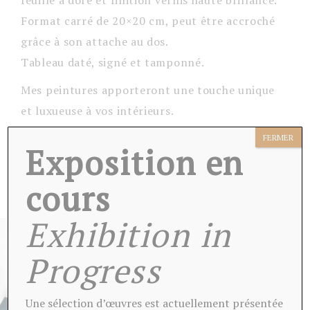
feuille à doré et finition vernis haute brillance.
Format carré de 20×20 cm, peut être accroché
grâce à son attache au dos.
Tableau daté, signé et tamponné.
Mes peintures apporteront une touche unique
et luxueuse à vos intérieurs.
Livré avec son certificat d’authenticité et
FERMER
Exposition en
emballé soigneusement.
cours
Exhibition in
Progress
Une sélection d’œuvres est actuellement présentée