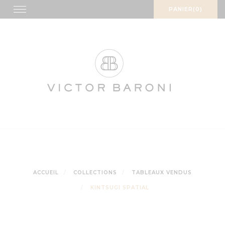
Skip
Toggle
PANIER(0)
navigation
to
content
ACCUEIL
COLLECTIONS
TABLEAUX VENDUS
KINTSUGI SPATIAL