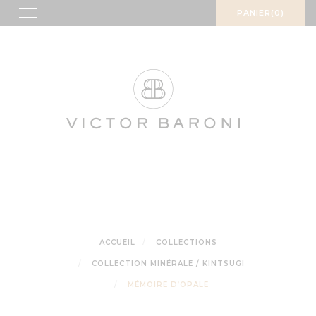
Skip
Toggle
PANIER(0)
navigation
to
content
ACCUEIL
COLLECTIONS
COLLECTION MINÉRALE / KINTSUGI
MÉMOIRE D’OPALE