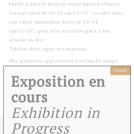
feuille à doré et finition vernis haute brillance.
Format carré de 30×30 cm/12×12″ encadré dans
une caisse américaine dorée de 34×34
cm/13×13″, peut être accroché grâce à son
attache au dos.
Tableau daté, signé et tamponné.
Mes peintures apporteront une touche unique
et luxueuse à vos intérieurs.
FERMER
Exposition en
Livré avec son certificat d’authenticité et
cours
emballé soigneusement.
Exhibition in
Progress