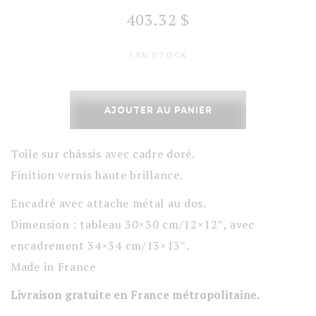
403.32
$
1 EN STOCK
quantité
de
AJOUTER AU PANIER
Mémoire
d'opale
Toile sur châssis avec cadre doré.
Finition vernis haute brillance.
Encadré avec attache métal au dos.
Dimension : tableau 30×30 cm/12×12″, avec
encadrement 34×34 cm/13×13″.
Made in France
Livraison gratuite en France métropolitaine.