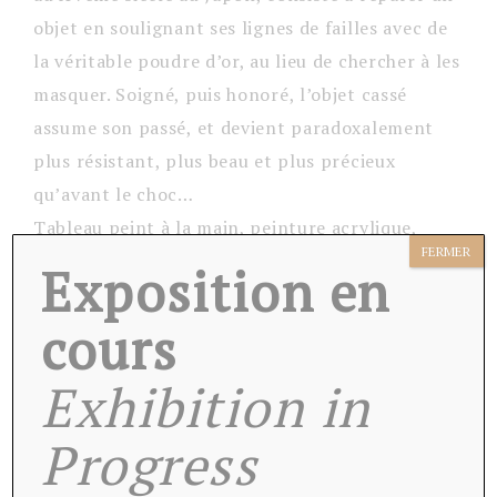
objet en soulignant ses lignes de failles avec de
la véritable poudre d’or, au lieu de chercher à les
masquer. Soigné, puis honoré, l’objet cassé
assume son passé, et devient paradoxalement
plus résistant, plus beau et plus précieux
qu’avant le choc…
Tableau peint à la main, peinture acrylique,
FERMER
feuille à doré et finition vernis haute brillance.
Exposition en
Format carré de 50×50 cm, peut être accroché
cours
grâce à son attache au dos.
Tableau daté, signé et tamponné.
Exhibition in
Mes peintures apporteront une touche unique
et luxueuse à vos intérieurs.
Progress
Livré avec son certificat d’authenticité et