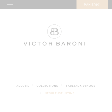
Skip
Toggle
PANIER(0)
navigation
to
content
ACCUEIL
COLLECTIONS
TABLEAUX VENDUS
NÉBULEUSE INTIME