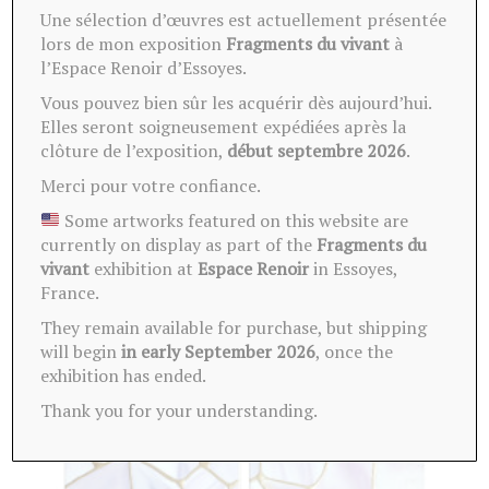
emballé soigneusement.
Une sélection d’œuvres est actuellement présentée
lors de mon exposition
Fragments du vivant
à
l’Espace Renoir d’Essoyes.
Vous pouvez bien sûr les acquérir dès aujourd’hui.
Elles seront soigneusement expédiées après la
clôture de l’exposition,
début septembre 2026
.
Merci pour votre confiance.
Ces oeuvres peuvent vous
Some artworks featured on this website are
intéresser
currently on display as part of the
Fragments du
vivant
exhibition at
Espace Renoir
in Essoyes,
France.
They remain available for purchase, but shipping
will begin
in early September 2026
, once the
exhibition has ended.
Thank you for your understanding.