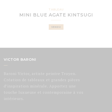
TABLEAU
MINI BLUE AGATE KINTSUGI
VENDU
VICTOR BARONI
Baroni Victor, artiste peintre Troyen.
Création de tableaux et grandes pièces
d’inspiration minérale. Apportez une
touche luxueuse et contemporaine à vos
intérieurs.