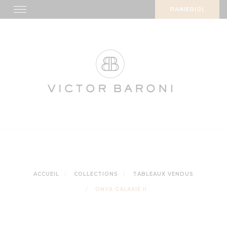
Skip
Toggle
PANIER(0)
navigation
to
content
ACCUEIL
COLLECTIONS
TABLEAUX VENDUS
ONYX GALAXIE II