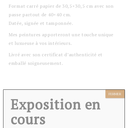
Format carré papier de 30,5×30,5 cm avec son
passe partout de 40×40 cm.
Datée, signée et tamponnée.
Mes peintures apporteront une touche unique
et luxueuse à vos intérieurs.
Livré avec son certificat d’authenticité et
emballé soigneusement.
FERMER
Exposition en
Ces oeuvres peuvent vous
cours
intéresser