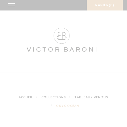
Skip
Toggle
PANIER(0)
navigation
to
content
ACCUEIL
COLLECTIONS
TABLEAUX VENDUS
ONYX OCÉAN