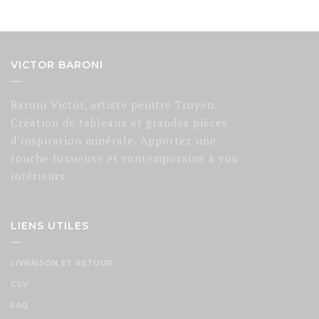
VICTOR BARONI
Baroni Victor, artiste peintre Troyen.
Création de tableaux et grandes pièces
d’inspiration minérale. Apportez une
touche luxueuse et contemporaine à vos
intérieurs.
LIENS UTILES
LIVRAISON ET RETOUR
CGV
FAQ