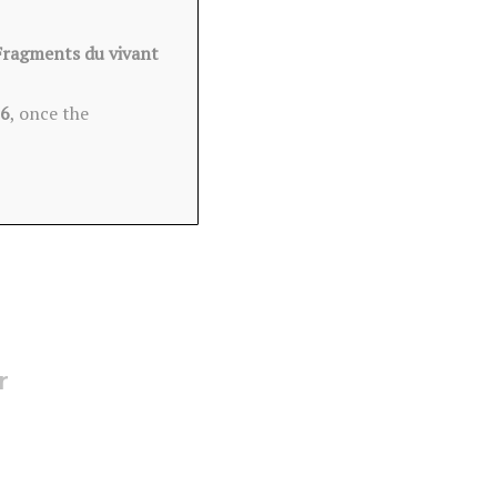
Fragments du vivant
26
, once the
r