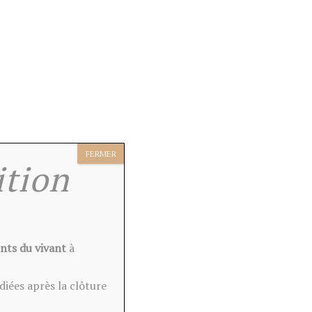
FERMER
ition
nts du vivant
à
 (0)
diées après la clôture