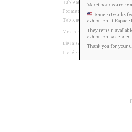
Tableau peint à la main, peint
Merci pour votre con
Format rond de 50 cm, peut ê
Some artworks feat
Tableau daté, signé et tampo
exhibition at
Espace 
They remain availabl
Mes peintures apporteront une
exhibition has ended.
Livraison gratuite en France 
Thank you for your 
Livré avec son certificat d’a