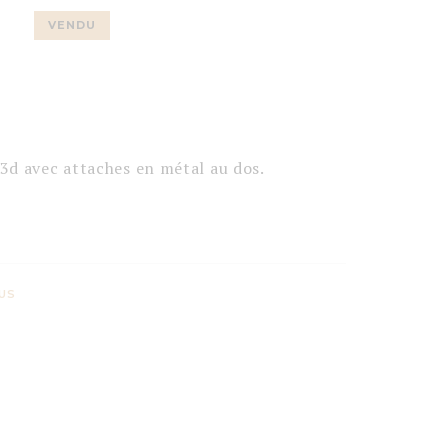
VENDU
3d avec attaches en métal au dos.
US