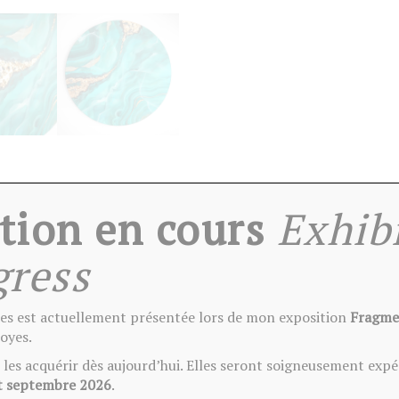
tion en cours
Exhib
gress
es est actuellement présentée lors de mon exposition
Fragme
oyes.
DESCRIPTION
INFORMATIONS COMPLÉMENTAIRES
AVIS
les acquérir dès aujourd’hui. Elles seront soigneusement expé
 minérale.
t septembre 2026
.