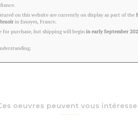
ure acrylique, feuille à doré et finition vernis mat.
fiance.
tre accroché grâce à son attache au dos.
ured on this website are currently on display as part of the
nné.
Renoir
in Essoyes, France.
e for purchase, but shipping will begin
in early September 20
 touche unique et luxueuse à vos intérieurs.
métropolitaine.
understanding.
uthenticité et emballé soigneusement dans une housse.
Ces oeuvres peuvent vous intéresse