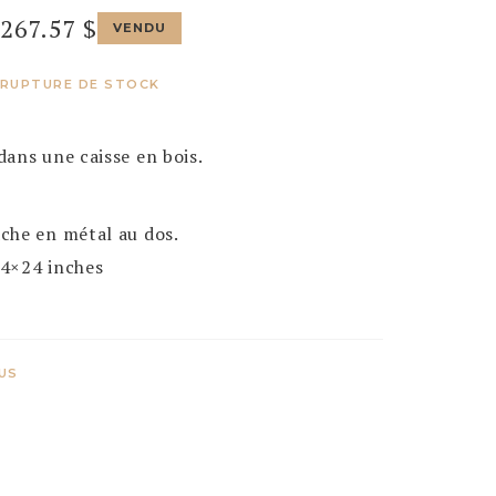
,267.57
$
VENDU
RUPTURE DE STOCK
ans une caisse en bois.
che en métal au dos.
24×24 inches
US