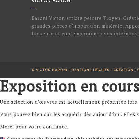
VICTOR BARONI
Baroni Victor, artiste peintre Troyen. Créat
grandes pièces d’inspiration minérale. App
luxueuse et contemporaine à vos intérieurs
© VICTOR BARONI -
MENTIONS LÉGALES
- CRÉATION :
Exposition en cour
Une sélection d’œuvres est actuellement présentée lors
Vous pouvez bien sûr les acquérir dès aujourd’hui. Elles
Merci pour votre confiance.