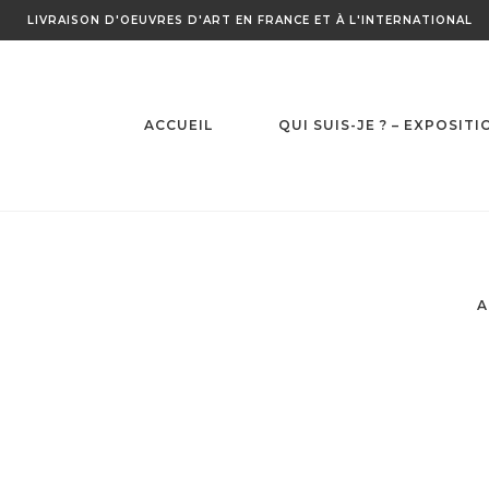
Skip
LIVRAISON D'OEUVRES D'ART EN FRANCE ET À L'INTERNATIONAL
to
content
ACCUEIL
QUI SUIS-JE ? – EXPOSITI
A