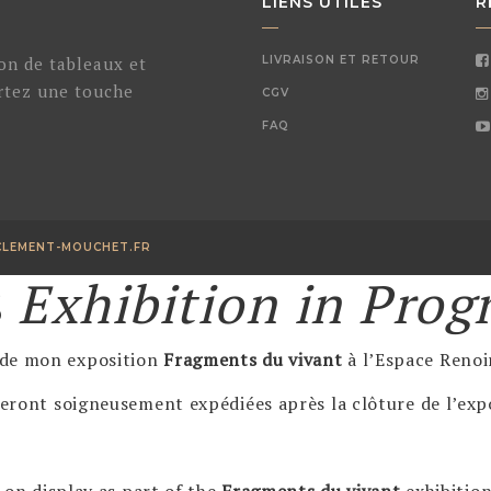
LIENS UTILES
R
ion de tableaux et
LIVRAISON ET RETOUR
ortez une touche
CGV
.
FAQ
CLEMENT-MOUCHET.FR
s
Exhibition in Prog
 de mon exposition
Fragments du vivant
à l’Espace Renoi
 seront soigneusement expédiées après la clôture de l’exp