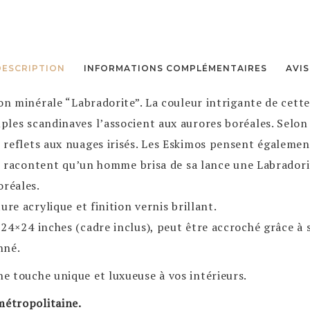
DESCRIPTION
INFORMATIONS COMPLÉMENTAIRES
AVIS
on minérale “Labradorite”. La couleur intrigante de cette
les scandinaves l’associent aux aurores boréales. Selon 
reflets aux nuages irisés. Les Eskimos pensent également
ts racontent qu’un homme brisa de sa lance une Labradorit
oréales.
ure acrylique et finition vernis brillant.
24×24 inches (cadre inclus), peut être accroché grâce à 
nné.
 touche unique et luxueuse à vos intérieurs.
métropolitaine.