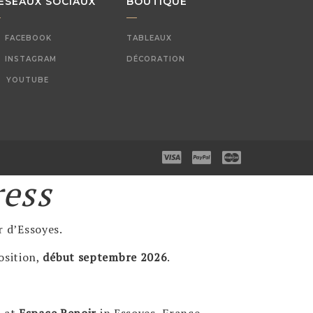
ÉSEAUX SOCIAUX
BOUTIQUE
FACEBOOK
TABLEAUX
INSTAGRAM
DÉCORATION
YOUTUBE
ress
r d’Essoyes.
osition,
début septembre 2026
.