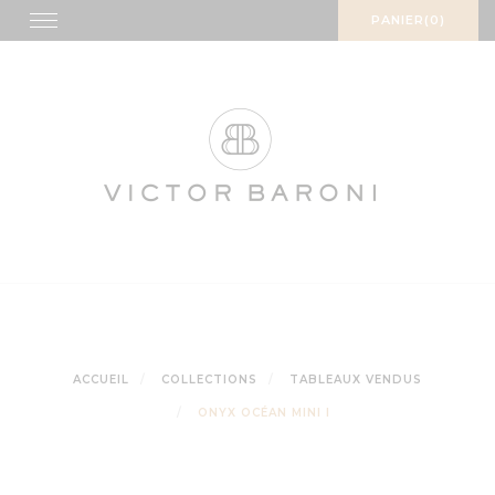
Skip
Toggle
PANIER(0)
navigation
to
content
ACCUEIL
COLLECTIONS
TABLEAUX VENDUS
ONYX OCÉAN MINI I