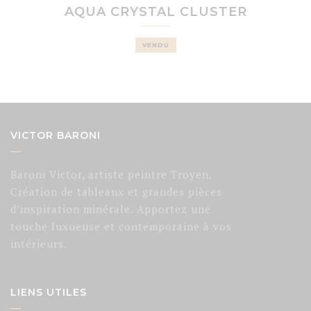
AQUA CRYSTAL CLUSTER
VENDU
VICTOR BARONI
Baroni Victor, artiste peintre Troyen.
Création de tableaux et grandes pièces
d’inspiration minérale. Apportez une
touche luxueuse et contemporaine à vos
intérieurs.
LIENS UTILES