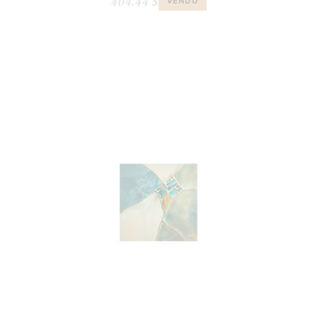
404.44
$
VENDU