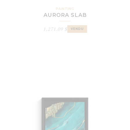
PAINTING
AURORA SLAB
1,271.09
$
VENDU