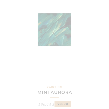
PAINTING
MINI AURORA
196.44
$
VENDU