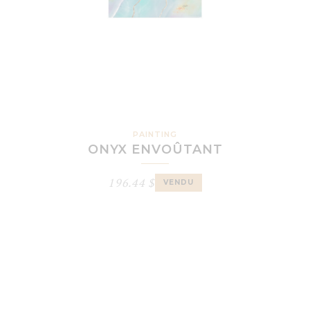
PAINTING
ONYX ENVOÛTANT
196.44
$
VENDU