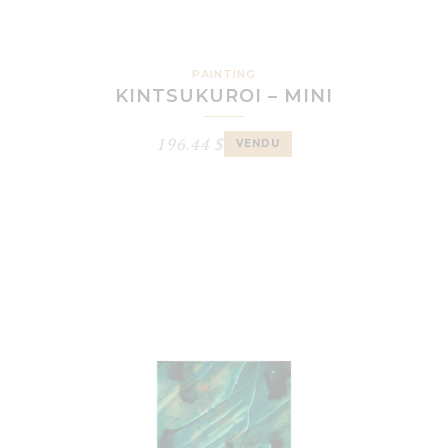
PAINTING
KINTSUKUROI – MINI
196.44
$
VENDU